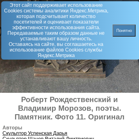
Этот сайт поддерживает использование
Сookies системы аналитики Яндекс.Метрика,
которая подсчитывает количество
посетителей и оценивает показатели
эффективности использования сайта.
Понятно
Передаваемые таким образом данные не
устанавливают вашу личность.
Оставаясь на сайте, вы соглашаетесь на
использование файлов Сookies службы
Яндекс.Метрика
Роберт Рождественский и
Владимир Морозов, поэты
.
Памятник
. Фото 11. Оригинал
Авторы
Скульптор
Успенская Дарья
Скульптор
Шанов Виталий Дмитриевич