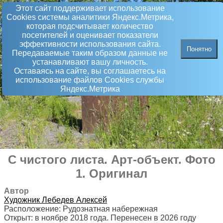
Этот сайт поддерживает использование
Сookies системы аналитики Яндекс.Метрика,
которая подсчитывает количество
посетителей и оценивает показатели
эффективности использования сайта.
Понятно
Передаваемые таким образом данные не
устанавливают вашу личность.
Оставаясь на сайте, вы соглашаетесь на
использование файлов Сookies службы
Яндекс.Метрика
С чистого листа
.
Арт-объект
. Фото
1. Оригинал
Автор
Художник
Лебедев Алексей
Расположение:
Рудознатная набережная
Открыт:
в ноябре 2018 года. Перенесен в 2026 году