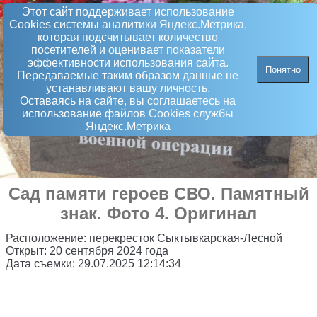
Этот сайт поддерживает использование
Сookies системы аналитики Яндекс.Метрика,
которая подсчитывает количество
посетителей и оценивает показатели
эффективности использования сайта.
Понятно
Передаваемые таким образом данные не
устанавливают вашу личность.
Оставаясь на сайте, вы соглашаетесь на
использование файлов Сookies службы
Яндекс.Метрика
Сад памяти героев СВО
.
Памятный
знак
. Фото 4. Оригинал
Расположение:
перекресток Сыктывкарская-Лесной
Открыт:
20 сентября 2024 года
Дата съемки:
29.07.2025 12:14:34