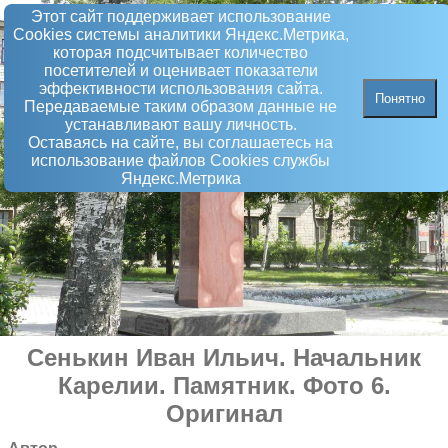
Этот сайт поддерживает использование
Сookies системы аналитики Яндекс.Метрика,
которая подсчитывает количество
посетителей и оценивает показатели
эффективности использования сайта.
Понятно
Передаваемые таким образом данные не
устанавливают вашу личность.
Оставаясь на сайте, вы соглашаетесь на
использование файлов Сookies службы
Яндекс.Метрика
Сенькин Иван Ильич. Начальник
Карелии
.
Памятник
. Фото 6.
Оригинал