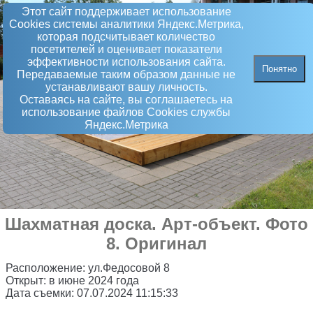
Этот сайт поддерживает использование
Сookies системы аналитики Яндекс.Метрика,
которая подсчитывает количество
посетителей и оценивает показатели
эффективности использования сайта.
Понятно
Передаваемые таким образом данные не
устанавливают вашу личность.
Оставаясь на сайте, вы соглашаетесь на
использование файлов Сookies службы
Яндекс.Метрика
Шахматная доска
.
Арт-объект
. Фото
8. Оригинал
Расположение:
ул.Федосовой 8
Открыт:
в июне 2024 года
Дата съемки:
07.07.2024 11:15:33