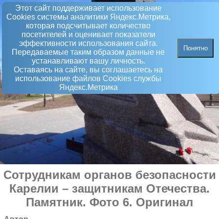
Этот сайт поддерживает использование
Сookies системы аналитики Яндекс.Метрика,
которая подсчитывает количество
посетителей и оценивает показатели
эффективности использования сайта.
Понятно
Передаваемые таким образом данные не
устанавливают вашу личность.
Оставаясь на сайте, вы соглашаетесь на
использование файлов Сookies службы
Яндекс.Метрика
Сотрудникам органов безопасности
Карелии – защитникам Отечества
.
Памятник
. Фото 6. Оригинал