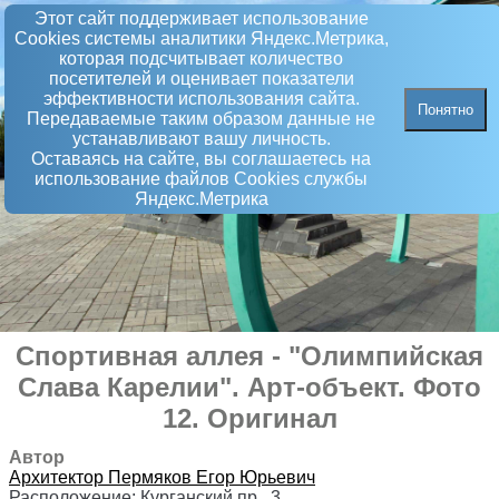
Этот сайт поддерживает использование
Сookies системы аналитики Яндекс.Метрика,
которая подсчитывает количество
посетителей и оценивает показатели
эффективности использования сайта.
Понятно
Передаваемые таким образом данные не
устанавливают вашу личность.
Оставаясь на сайте, вы соглашаетесь на
использование файлов Сookies службы
Яндекс.Метрика
Спортивная аллея - "Олимпийская
Слава Карелии"
.
Арт-объект
. Фото
12. Оригинал
Автор
Архитектор
Пермяков Егор Юрьевич
Расположение:
Курганский пр., 3