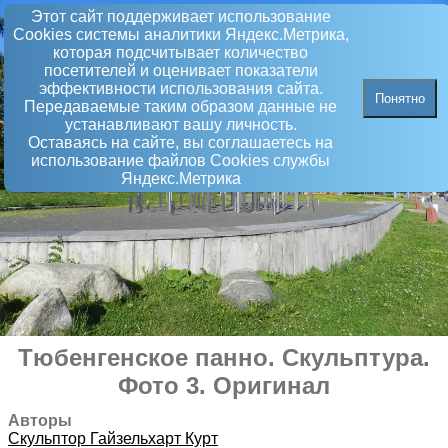
Этот сайт поддерживает использование
Сookies системы аналитики Яндекс.Метрика,
которая подсчитывает количество
посетителей и оценивает показатели
эффективности использования сайта.
Понятно
Передаваемые таким образом данные не
устанавливают вашу личность.
Оставаясь на сайте, вы соглашаетесь на
использование файлов Сookies службы
Яндекс.Метрика
Тюбенгенское панно
.
Скульптура
.
Фото 3. Оригинал
Авторы
Скульптор
Гайзельхарт Курт