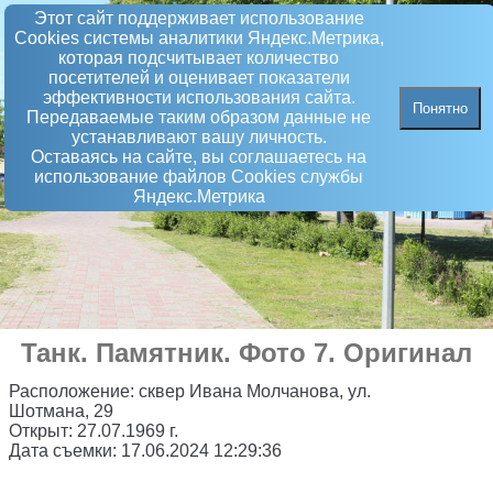
Этот сайт поддерживает использование
Сookies системы аналитики Яндекс.Метрика,
которая подсчитывает количество
посетителей и оценивает показатели
эффективности использования сайта.
Понятно
Передаваемые таким образом данные не
устанавливают вашу личность.
Оставаясь на сайте, вы соглашаетесь на
использование файлов Сookies службы
Яндекс.Метрика
Танк
.
Памятник
. Фото 7. Оригинал
Расположение:
сквер Ивана Молчанова, ул.
Шотмана, 29
Открыт:
27.07.1969 г.
Дата съемки:
17.06.2024 12:29:36