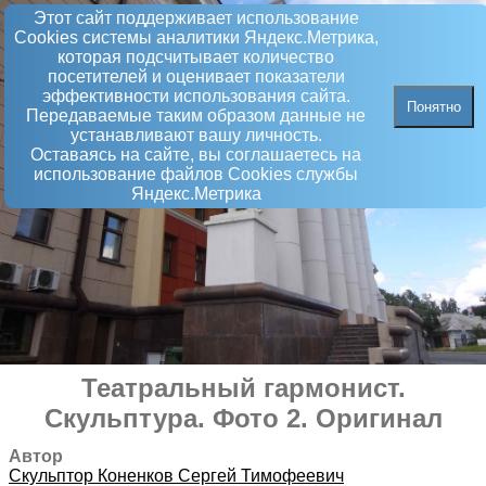
Этот сайт поддерживает использование
Сookies системы аналитики Яндекс.Метрика,
которая подсчитывает количество
посетителей и оценивает показатели
эффективности использования сайта.
Понятно
Передаваемые таким образом данные не
устанавливают вашу личность.
Оставаясь на сайте, вы соглашаетесь на
использование файлов Сookies службы
Яндекс.Метрика
Театральный гармонист
.
Скульптура
. Фото 2. Оригинал
Автор
Скульптор
Коненков Сергей Тимофеевич