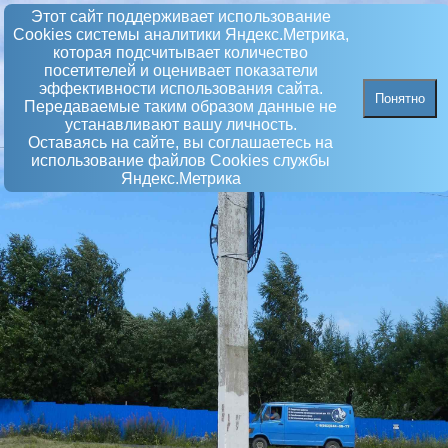
Этот сайт поддерживает использование
Сookies системы аналитики Яндекс.Метрика,
которая подсчитывает количество
посетителей и оценивает показатели
эффективности использования сайта.
Понятно
Передаваемые таким образом данные не
устанавливают вашу личность.
Оставаясь на сайте, вы соглашаетесь на
использование файлов Сookies службы
Яндекс.Метрика