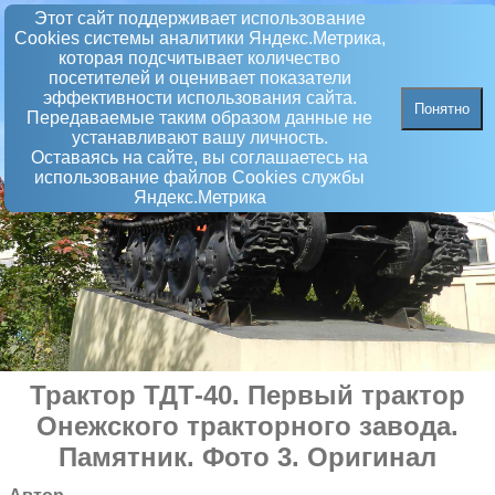
Этот сайт поддерживает использование
Сookies системы аналитики Яндекс.Метрика,
которая подсчитывает количество
посетителей и оценивает показатели
эффективности использования сайта.
Понятно
Передаваемые таким образом данные не
устанавливают вашу личность.
Оставаясь на сайте, вы соглашаетесь на
использование файлов Сookies службы
Яндекс.Метрика
Трактор ТДТ-40. Первый трактор
Онежского тракторного завода
.
Памятник
. Фото 3. Оригинал