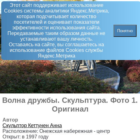
Этот сайт поддерживает использование
Сookies системы аналитики Яндекс.Метрика,
которая подсчитывает количество
посетителей и оценивает показатели
эффективности использования сайта.
Понятно
Передаваемые таким образом данные не
устанавливают вашу личность.
Оставаясь на сайте, вы соглашаетесь на
использование файлов Сookies службы
Яндекс.Метрика
Волна дружбы
.
Скульптура
. Фото 1.
Оригинал
Автор
Скульптор
Кеттунен Анна
Расположение:
Онежская набережная - центр
Открыт:
в 1997 году