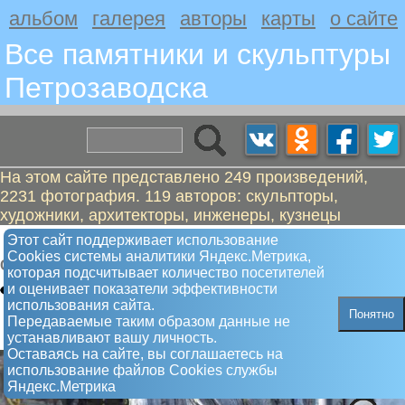
альбом
галерея
авторы
карты
о сайте
Все памятники и скульптуры
Петрозаводскa
На этом сайте представлено 249 произведений,
2231 фотография. 119 авторов: скульпторы,
художники, архитекторы, инженеры, кузнецы
Возвращение солнца
Этот сайт поддерживает использование
Сookies системы аналитики Яндекс.Метрика,
Скульптура
которая подсчитывает количество посетителей
и оценивает показатели эффективности
использования сайта.
Понятно
Передаваемые таким образом данные не
устанавливают вашу личность.
Оставаясь на сайте, вы соглашаетесь на
использование файлов Сookies службы
Яндекс.Метрика