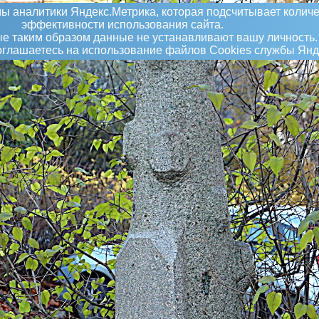
ы аналитики Яндекс.Метрика, которая подсчитывает количе
эффективности использования сайта.
 таким образом данные не устанавливают вашу личность.
соглашаетесь на использование файлов Сookies службы Янд