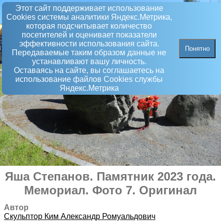
Этот сайт поддерживает использование
Сookies системы аналитики Яндекс.Метрика,
которая подсчитывает количество
посетителей и оценивает показатели
эффективности использования сайта.
Понятно
Передаваемые таким образом данные не
устанавливают вашу личность.
Оставаясь на сайте, вы соглашаетесь на
использование файлов Сookies службы
Яндекс.Метрика
Яша Степанов. Памятник 2023 года
.
Мемориал
. Фото 7. Оригинал
Автор
Скульптор
Ким Александр Ромуальдович