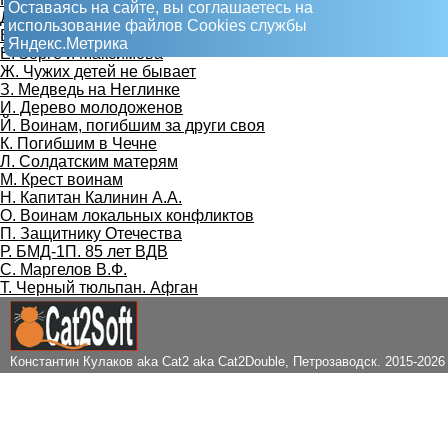
Оставаясь на сайте, вы соглашаетесь на
Д. Концлагерь 6
использование файлов Сookies службы
Е. Кубик
Яндекс.Метрика
Ё. Зорге и Максимова
Ж. Чужих детей не бывает
З. Медведь на Неглинке
И. Дерево молодоженов
Й. Воинам, погибшим за други своя
К. Погибшим в Чечне
Л. Солдатским матерям
М. Крест воинам
Н. Капитан Калинин А.А.
О. Воинам локальных конфликтов
П. Защитнику Отечества
Р. БМД-1П. 85 лет ВДВ
С. Маргелов В.Ф.
Т. Черный тюльпан. Афган
Константин Кулаков aka Cat2 aka Cat2Double
, Петрозаводск. 2015-2026