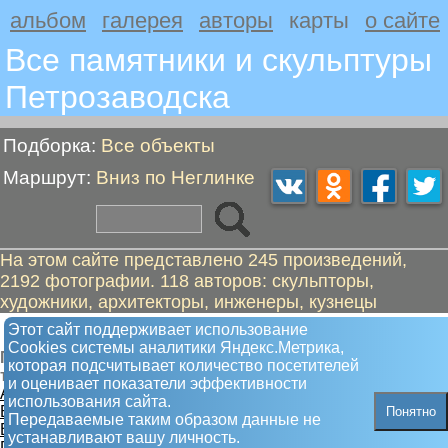
альбом
галерея
авторы
карты
о сайте
Все памятники и скульптуры
Петрозаводскa
Подборка:
Все объекты
Маршрут:
Вниз по Неглинке
На этом сайте представлено 245 произведений,
2192 фотографии. 118 авторов: скульпторы,
художники, архитекторы, инженеры, кузнецы
Вниз по Неглинке
Этот сайт поддерживает использование
Сookies системы аналитики Яндекс.Метрика,
Пешком от "Бойцам 272 дивизии" до "Черный
которая подсчитывает количество посетителей
тюльпан. Афган"
и оценивает показатели эффективности
А. Бойцам 272 дивизии
использования сайта.
Б. Топографический центр
Понятно
Передаваемые таким образом данные не
В. Партизанская улица
устанавливают вашу личность.
Г. Альтшуллер Г.С.