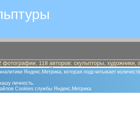
льптуры
 фотографии. 118 авторов: скульпторы, художники, 
ске вид памятников. Иногда к валуну
налитики Яндекс.Метрика, которая подсчитывает количеств
у нас был бы камень с табличкой "Этот камень
ашу личность.
файлов Сookies службы Яндекс.Метрика