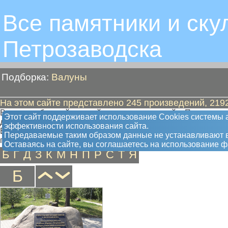
Все памятники и ску
Петрозаводскa
Подборка:
Валуны
На этом сайте представлено 245 произведений, 2192
Валун с табличкой - самый распространенный в Петрозавод
Этот сайт поддерживает использование Сookies системы а
дополнительно прикрепляют какие-то предметы.
эффективности использования сайта.
Если бы Геракл жил в Петрозаводске, то вместо его статуи 
Передаваемые таким образом данные не устанавливают в
поднимал Геракл"
Оставаясь на сайте, вы соглашаетесь на использование 
Б
Г
Д
З
К
М
Н
П
Р
С
Т
Я
Б