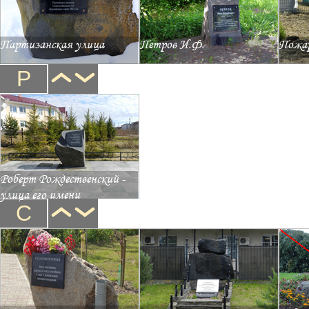
Партизанская улица
Петров И.Ф.
Пожа
Р
Роберт Рождественский -
улица его имени
С