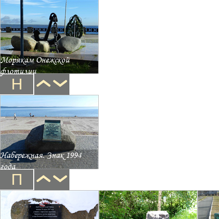
Морякам Онежской
флотилии
Н
Набережная. Знак 1994
года
П