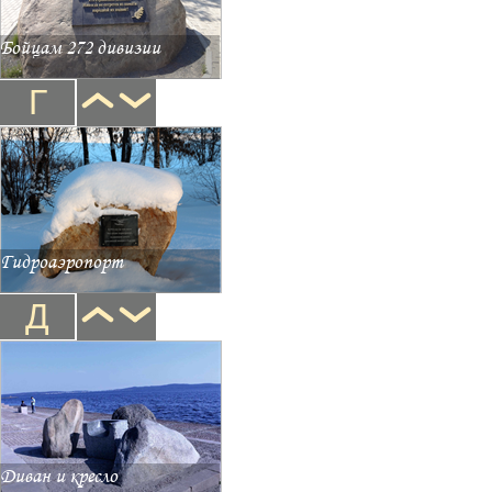
Бойцам 272 дивизии
Г
Гидроаэропорт
Д
Диван и кресло