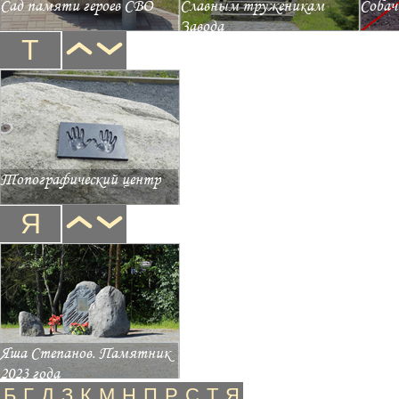
Сад памяти героев СВО
Славным труженикам
Собач
Завода
Т
Топографический центр
Я
Яша Степанов. Памятник
2023 года
Б
Г
Д
З
К
М
Н
П
Р
С
Т
Я