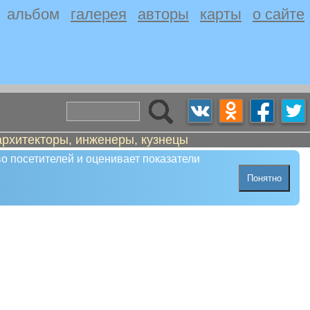
альбом
галерея
авторы
карты
о сайте
архитекторы, инженеры, кузнецы
о посетителей и оценивает показатели
Понятно