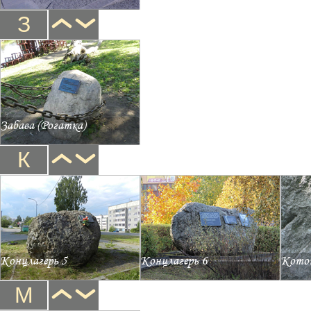
З
Забава (Рогатка)
К
Концлагерь 5
Концлагерь 6
Кото
М