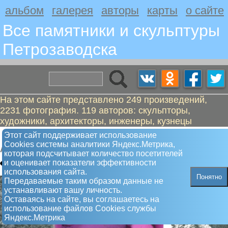
альбом
галерея
авторы
карты
о сайте
Все памятники и скульптуры
Петрозаводскa
На этом сайте представлено 249 произведений,
2231 фотография. 119 авторов: скульпторы,
художники, архитекторы, инженеры, кузнецы
Котопёсый дом
Этот сайт поддерживает использование
Сookies системы аналитики Яндекс.Метрика,
Арт-объект
которая подсчитывает количество посетителей
и оценивает показатели эффективности
использования сайта.
Понятно
Передаваемые таким образом данные не
устанавливают вашу личность.
Оставаясь на сайте, вы соглашаетесь на
использование файлов Сookies службы
Яндекс.Метрика