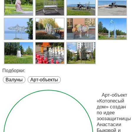
Подборки:
Валуны
Арт-объекты
Арт-объект
«Котопесый
дом» создан
по идее
зоозащитницы
Анастасии
Быковой и