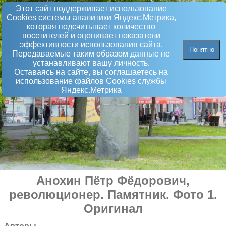
Этот сайт поддерживает использование
Сookies системы аналитики Яндекс.Метрика,
которая подсчитывает количество
посетителей и оценивает показатели
эффективности использования сайта.
Понятно
Передаваемые таким образом данные не
устанавливают вашу личность.
Оставаясь на сайте, вы соглашаетесь на
использование файлов Сookies службы
Яндекс.Метрика
Анохин Пётр Фёдорович,
революционер
.
Памятник
. Фото 1.
Оригинал