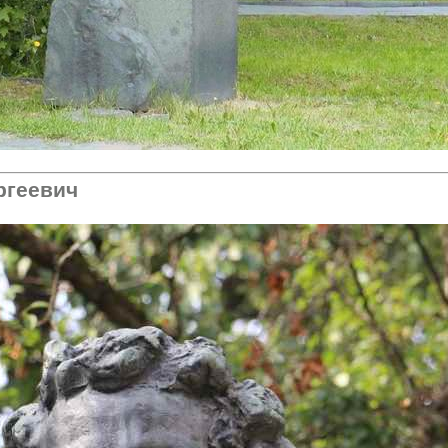
ргеевич