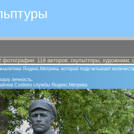
льптуры
 фотографии. 118 авторов: скульпторы, художники, 
налитики Яндекс.Метрика, которая подсчитывает количеств
, революционер
ашу личность.
файлов Сookies службы Яндекс.Метрика