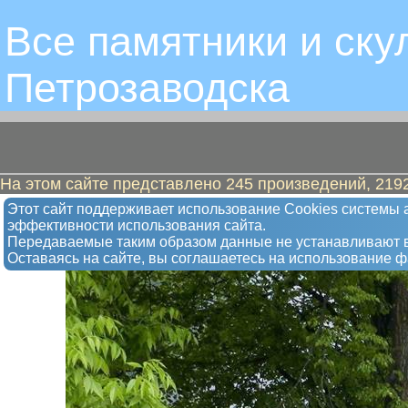
Все памятники и ску
Петрозаводскa
На этом сайте представлено 245 произведений, 2192
Карма Юрий Юханович
Этот сайт поддерживает использование Сookies системы а
эффективности использования сайта.
Памятник Анохин Пётр Фёдорович
Передаваемые таким образом данные не устанавливают в
Оставаясь на сайте, вы соглашаетесь на использование 
Открыт в 1967 году