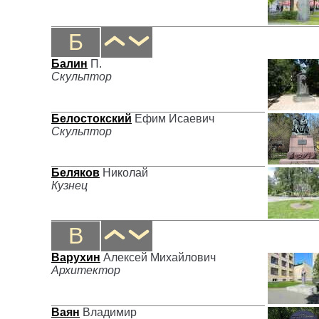
Б
Балин
П.
Скульптор
Белостокский
Ефим Исаевич
Скульптор
Беляков
Николай
Кузнец
В
Варухин
Алексей Михайлович
Архитектор
Ваян
Владимир