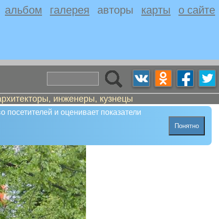
альбом
галерея
авторы
карты
о сайте
архитекторы, инженеры, кузнецы
о посетителей и оценивает показатели
Понятно