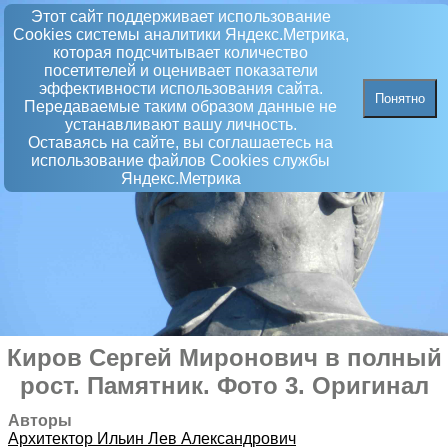
Этот сайт поддерживает использование
Сookies системы аналитики Яндекс.Метрика,
которая подсчитывает количество
посетителей и оценивает показатели
эффективности использования сайта.
Понятно
Передаваемые таким образом данные не
устанавливают вашу личность.
Оставаясь на сайте, вы соглашаетесь на
использование файлов Сookies службы
Яндекс.Метрика
Киров Сергей Миронович в полный
рост
.
Памятник
. Фото 3. Оригинал
Авторы
Архитектор
Ильин Лев Александрович