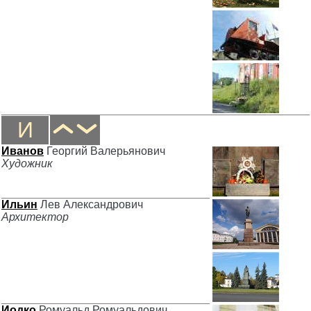
И
Иванов
Георгий Валерьянович
Художник
Ильин
Лев Александрович
Архитектор
Иодко
Ромуальд Ромуальдович