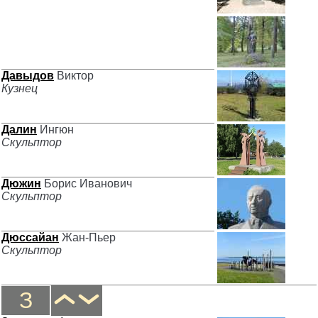
Давыдов
Виктор
Кузнец
Далин
Ингюн
Скульптор
Дюжин
Борис Иванович
Скульптор
Дюссайан
Жан-Пьер
Скульптор
З