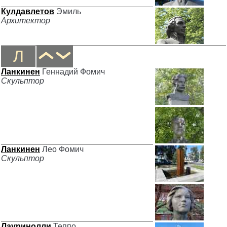
Кулдавлетов
Эмиль
Архитектор
Л
Ланкинен
Геннадий Фомич
Скульптор
Ланкинен
Лео Фомич
Скульптор
Лауринолли
Теппо