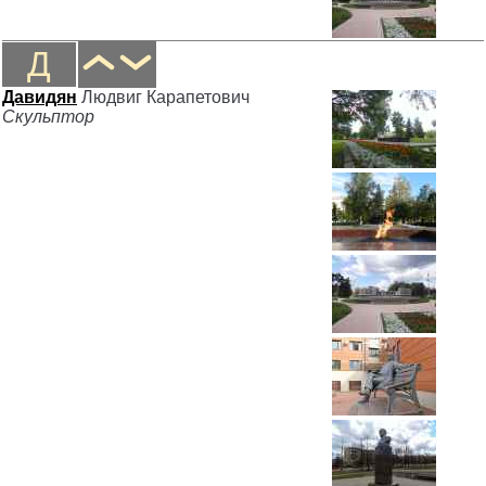
Д
Давидян
Людвиг Карапетович
Скульптор