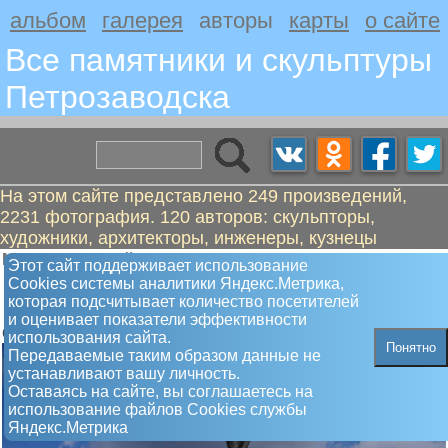
альбом
галерея
авторы
карты
о сайте
Все памятники и скульптуры
Петрозаводскa
На этом сайте представлено 249 произведений,
2231 фотография. 120 авторов: скульпторы,
художники, архитекторы, инженеры, кузнецы
Манизер Матвей Генрихович
Этот сайт поддерживает использование
Памятник Киров Сергей Миронович в
Сookies системы аналитики Яндекс.Метрика,
которая подсчитывает количество посетителей
полный рост
и оценивает показатели эффективности
Открыт 12.12.1936 г., в 1958 году.
использования сайта.
Понятно
Передаваемые таким образом данные не
устанавливают вашу личность.
Оставаясь на сайте, вы соглашаетесь на
использование файлов Сookies службы
Яндекс.Метрика