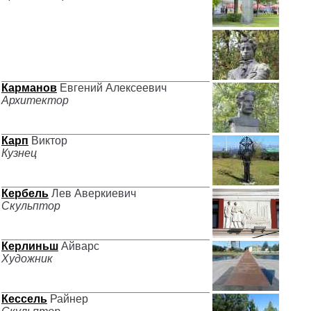
Карманов
Евгений Алексеевич
Архитектор
Карп
Виктор
Кузнец
Кербель
Лев Аверкиевич
Скульптор
Керлиньш
Айварс
Художник
Кессель
Райнер