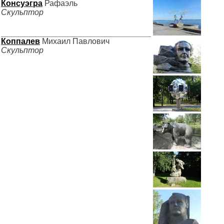
Консуэгра
Рафаэль
Скульптор
Коппалев
Михаил Павлович
Скульптор