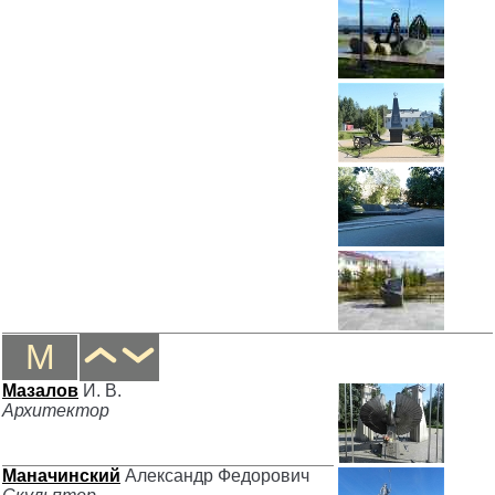
М
Мазалов
И. В.
Архитектор
Маначинский
Александр Федорович