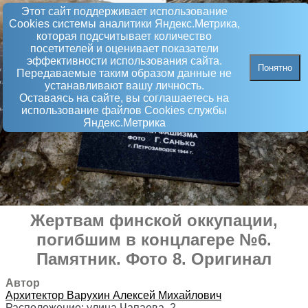
Этот сайт поддерживает использование
Сookies системы аналитики Яндекс.Метрика,
которая подсчитывает количество
посетителей и оценивает показатели
эффективности использования сайта.
Понятно
Передаваемые таким образом данные не
устанавливают вашу личность.
Оставаясь на сайте, вы соглашаетесь на
использование файлов Сookies службы
Яндекс.Метрика
Жертвам финской оккупации,
погибшим в концлагере №6
.
Памятник
. Фото 8. Оригинал
Автор
Архитектор
Варухин Алексей Михайлович
Расположение:
улица Чапаева, 2