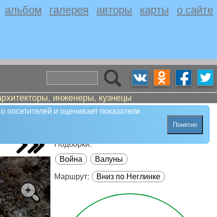
альбом
галерея
авторы
карты
о сайте
архитекторы, инженеры, кузнецы
о посетителей и оценивает показатели
Понятно
Подборки:
Война
Валуны
Маршрут:
Вниз по Неглинке