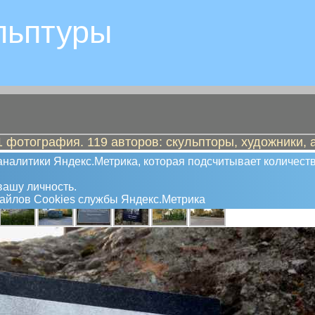
льптуры
 фотография. 119 авторов: скульпторы, художники, 
шим в концлагере №6
налитики Яндекс.Метрика, которая подсчитывает количеств
ашу личность.
файлов Сookies службы Яндекс.Метрика