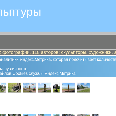
льптуры
 фотографии. 118 авторов: скульпторы, художники, 
налитики Яндекс.Метрика, которая подсчитывает количеств
ашу личность.
файлов Сookies службы Яндекс.Метрика