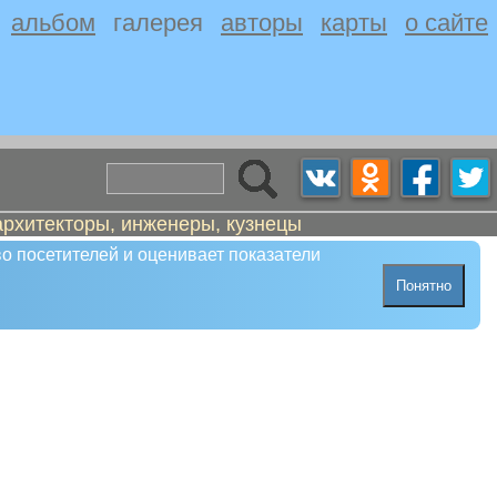
альбом
галерея
авторы
карты
о сайте
архитекторы, инженеры, кузнецы
о посетителей и оценивает показатели
Понятно