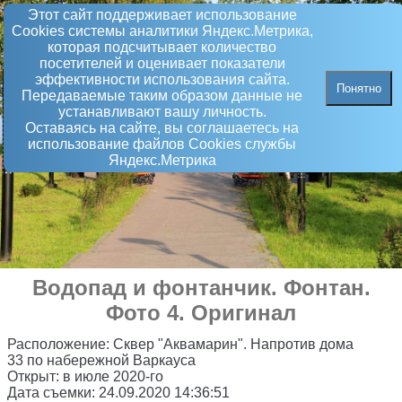
Этот сайт поддерживает использование
Сookies системы аналитики Яндекс.Метрика,
которая подсчитывает количество
посетителей и оценивает показатели
эффективности использования сайта.
Понятно
Передаваемые таким образом данные не
устанавливают вашу личность.
Оставаясь на сайте, вы соглашаетесь на
использование файлов Сookies службы
Яндекс.Метрика
Водопад и фонтанчик
.
Фонтан
.
Фото 4. Оригинал
Расположение:
Сквер "Аквамарин". Напротив дома
33 по набережной Варкауса
Открыт:
в июле 2020-го
Дата съемки:
24.09.2020 14:36:51