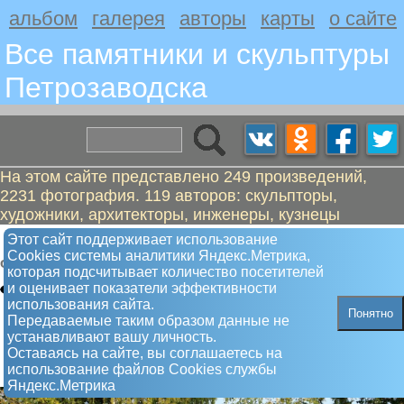
альбом
галерея
авторы
карты
о сайте
Все памятники и скульптуры
Петрозаводскa
На этом сайте представлено 249 произведений,
2231 фотография. 119 авторов: скульпторы,
художники, архитекторы, инженеры, кузнецы
Водопад и фонтанчик
Этот сайт поддерживает использование
Сookies системы аналитики Яндекс.Метрика,
Фонтан
которая подсчитывает количество посетителей
и оценивает показатели эффективности
использования сайта.
Понятно
Передаваемые таким образом данные не
устанавливают вашу личность.
Оставаясь на сайте, вы соглашаетесь на
использование файлов Сookies службы
Яндекс.Метрика