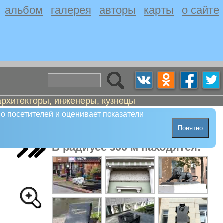
альбом
галерея
авторы
карты
о сайте
архитекторы, инженеры, кузнецы
о посетителей и оценивает показатели
Понятно
В радиусе 300 м находятся: