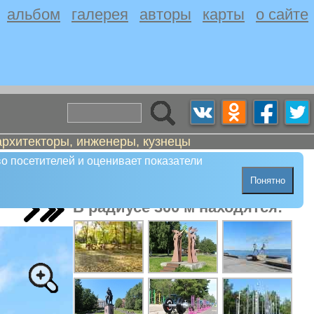
альбом
галерея
авторы
карты
о сайте
архитекторы, инженеры, кузнецы
о посетителей и оценивает показатели
Понятно
В радиусе 300 м находятся: