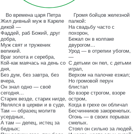
Во времена царя Петра
Громя бойцов железной
Жил дивный муж в Кареле
палкой:
дикой —
На свадьбу часто с
Фаддей, раб Божий, друг
похорон,
добра,
Бежал он в колпаке
Муж свят и труженик
двурогом…
великий.
Урод — в отрепии убогом,
Враг золота и серебра,
—
Кой-как маячась на день со
С детьми он пел, с детьми
дня,
играл,
Без дум, без завтра, без
Верхом на палочке езжал;
вчера,
Но громовой перун
Он знал одно — своё
блистал
сегодня…
Во взоре строгом, взоре
Старик везде, старик нигде,
остром,
Являлся в церкви и в суде,
Когда в грехе он обличал
Там — образец молитв
Бесчинников закоренелых.
усердных,
Огонь — в своих порывах
А там — делец, истец за
смелых.
бедных;
Стоял он сильно за людей,