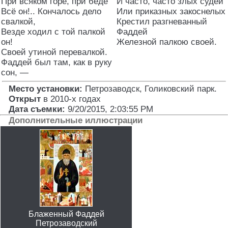
При всяком горе, при беде
И часто, часто злых судей
Всё он!.. Кончалось дело
Или приказных закоснелых
свалкой,
Крестил разгневанный
Везде ходил с той палкой
Фаддей
он!
Железной палкою своей.
Своей утиной перевалкой.
Фаддей был там, как в руку
сон, —
Место установки:
Петрозаводск, Голиковский парк
.
Открыт
в 2010-х годах
Дата съемки:
9/20/2015, 2:03:55 PM
Дополнительные иллюстрации
Блаженный Фаддей
Петрозаводский