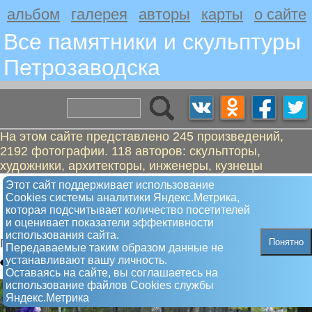
альбом
галерея
авторы
карты
о сайте
Все памятники и скульптуры
Петрозаводскa
На этом сайте представлено 245 произведений,
2192 фотографии. 118 авторов: скульпторы,
художники, архитекторы, инженеры, кузнецы
Фаддей Петрозаводский, небесный
Этот сайт поддерживает использование
Сookies системы аналитики Яндекс.Метрика,
покровитель Петрозаводска -
которая подсчитывает количество посетителей
надгробная плита
и оценивает показатели эффективности
использования сайта.
Понятно
Памятный знак
Передаваемые таким образом данные не
устанавливают вашу личность.
Оставаясь на сайте, вы соглашаетесь на
использование файлов Сookies службы
Яндекс.Метрика