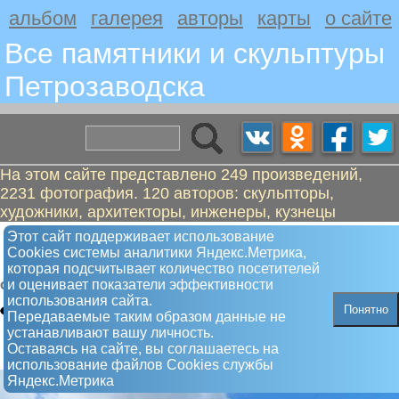
альбом
галерея
авторы
карты
о сайте
Все памятники и скульптуры
Петрозаводскa
На этом сайте представлено 249 произведений,
2231 фотография. 120 авторов: скульпторы,
художники, архитекторы, инженеры, кузнецы
Ступени знаний - Молекула
Этот сайт поддерживает использование
Сookies системы аналитики Яндекс.Метрика,
фуллерена
которая подсчитывает количество посетителей
и оценивает показатели эффективности
Фонтан
использования сайта.
Понятно
Передаваемые таким образом данные не
устанавливают вашу личность.
Оставаясь на сайте, вы соглашаетесь на
использование файлов Сookies службы
Яндекс.Метрика