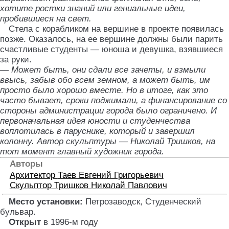
хотите ростки знаний или гениальные идеи,
пробившиеся на свет.
Стела с корабликом на вершине в проекте появилась
позже. Оказалось, на ее вершине должны были парить
счастливые студенты — юноша и девушка, взявшиеся
за руки.
— Может быть, они сдали все зачеты, и взмыли
ввысь, забыв обо всем земном, а может быть, им
просто было хорошо вместе. Но в итоге, как это
часто бывает, сроки поджимали, а финансирование со
стороны администрации города было ограничено. И
первоначальная идея юности и студенчества
воплотилась в паруснике, который и завершил
колонну. Автор скульптуры — Николай Тришков, на
тот момент главный художник города.
Авторы
Архитектор
Таев Евгений Григорьевич
Скульптор
Тришков Николай Павлович
Место установки:
Петрозаводск, Студенческий
бульвар
.
Открыт
в 1996-м году