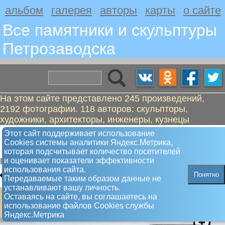
альбом
галерея
авторы
карты
о сайте
Все памятники и скульптуры
Петрозаводскa
На этом сайте представлено 245 произведений,
2192 фотографии. 118 авторов: скульпторы,
художники, архитекторы, инженеры, кузнецы
Фортунатов Филипп Федорович,
Этот сайт поддерживает использование
Сookies системы аналитики Яндекс.Метрика,
академик
которая подсчитывает количество посетителей
и оценивает показатели эффективности
Барельеф
использования сайта.
Понятно
Передаваемые таким образом данные не
устанавливают вашу личность.
Оставаясь на сайте, вы соглашаетесь на
использование файлов Сookies службы
Яндекс.Метрика