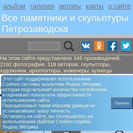
альбом
галерея
авторы
карты
о сайте
Все памятники и скульптуры
Петрозаводскa
На этом сайте представлено 245 произведений,
2192 фотографии. 118 авторов: скульпторы,
художники, архитекторы, инженеры, кузнецы
Фотозона (Фоторамка)
Этот сайт поддерживает использование
Сookies системы аналитики Яндекс.Метрика,
Арт-объект
которая подсчитывает количество посетителей
и оценивает показатели эффективности
использования сайта.
Понятно
Передаваемые таким образом данные не
устанавливают вашу личность.
Оставаясь на сайте, вы соглашаетесь на
использование файлов Сookies службы
Яндекс.Метрика