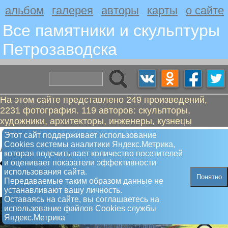
альбом
галерея
авторы
карты
о сайте
Все памятники и скульптуры
Петрозаводскa
На этом сайте представлено 249 произведений,
2231 фотография. 119 авторов: скульпторы,
художники, архитекторы, инженеры, кузнецы
Гребень, исполняющий желания
Этот сайт поддерживает использование
Сookies системы аналитики Яндекс.Метрика,
Арт-объект
которая подсчитывает количество посетителей
и оценивает показатели эффективности
использования сайта.
Понятно
Передаваемые таким образом данные не
устанавливают вашу личность.
Оставаясь на сайте, вы соглашаетесь на
использование файлов Сookies службы
Яндекс.Метрика