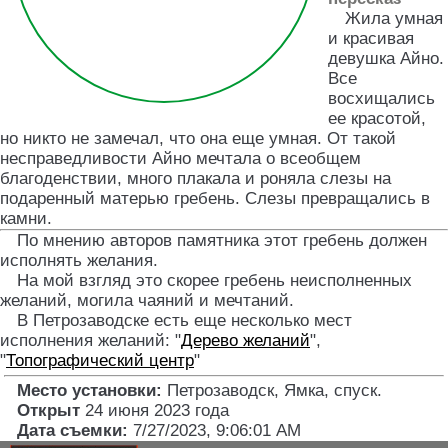
Жила умная
и красивая
девушка Айно.
Все
восхищались
ее красотой,
но никто не замечал, что она еще умная. От такой
несправедливости Айно мечтала о всеобщем
благоденствии, много плакала и роняла слезы на
подаренный матерью гребень. Слезы превращались в
камни.
По мнению авторов памятника этот гребень должен
исполнять желания.
На мой взгляд это скорее гребень неисполненных
желаний, могила чаяний и мечтаний.
В Петрозаводске есть еще несколько мест
исполнения желаний: "
Дерево желаний
",
"
Топографический центр
"
Место установки:
Петрозаводск, Ямка, спуск
.
Открыт
24 июня 2023 года
Дата съемки:
7/27/2023, 9:06:01 AM