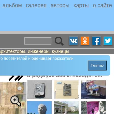
альбом
галерея
авторы
карты
о сайте
архитекторы, инженеры, кузнецы
о посетителей и оценивает показатели
Понятно
В радиусе 300 м находятся: