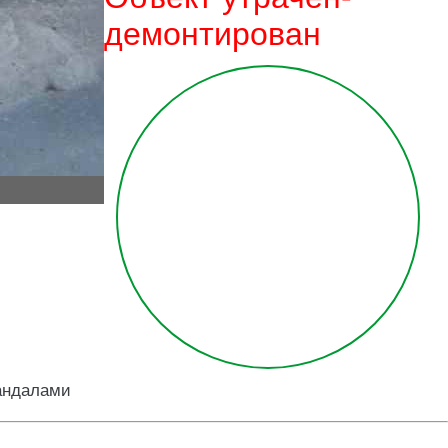
демонтирован
вандалами