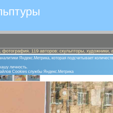
льптуры
 фотография. 119 авторов: скульпторы, художники, 
налитики Яндекс.Метрика, которая подсчитывает количеств
ашу личность.
файлов Сookies службы Яндекс.Метрика