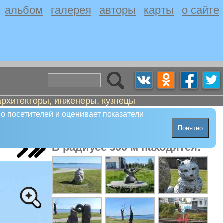
альбом
галерея
авторы
карты
о сайте
архитекторы, инженеры, кузнецы
о посетителей и оценивает показатели
Понятно
В радиусе 300 м находятся: