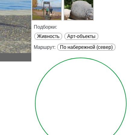
Подборки:
Живность
Арт-объекты
Маршрут:
По набережной (север)