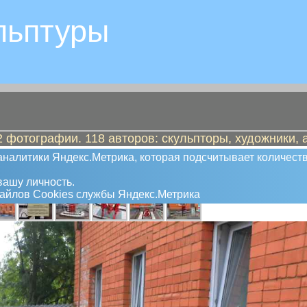
льптуры
 фотографии. 118 авторов: скульпторы, художники, 
налитики Яндекс.Метрика, которая подсчитывает количеств
ашу личность.
файлов Сookies службы Яндекс.Метрика