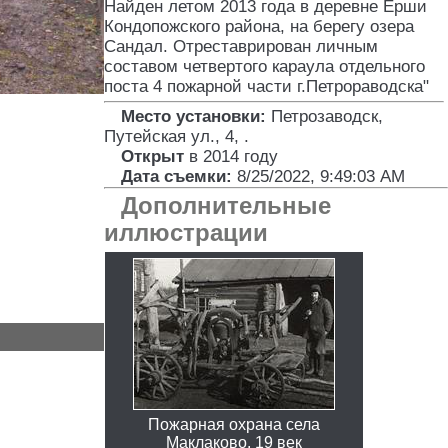
Найден летом 2013 года в деревне Ерши
Кондопожского района, на берегу озера
Сандал. Отреставрирован личным
составом четвертого караула отдельного
поста 4 пожарной части г.Петроpаводска"
Место установки:
Петрозаводск,
Путейская ул., 4,
.
Открыт
в 2014 году
Дата съемки:
8/25/2022, 9:49:03 AM
Дополнительные
иллюстрации
Пожарная охрана села
Маклаково. 19 век