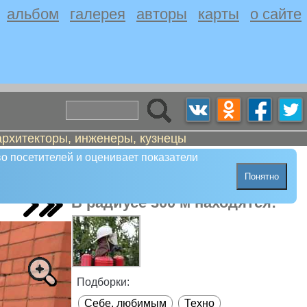
альбом
галерея
авторы
карты
о сайте
архитекторы, инженеры, кузнецы
о посетителей и оценивает показатели
Понятно
В радиусе 300 м находятся:
Подборки:
Себе, любимым
Техно