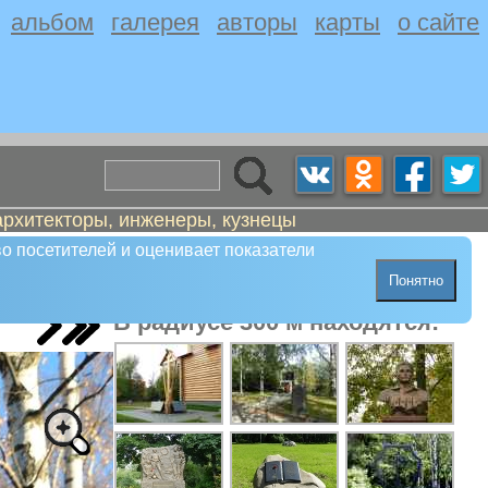
альбом
галерея
авторы
карты
о сайте
архитекторы, инженеры, кузнецы
о посетителей и оценивает показатели
Понятно
В радиусе 300 м находятся: