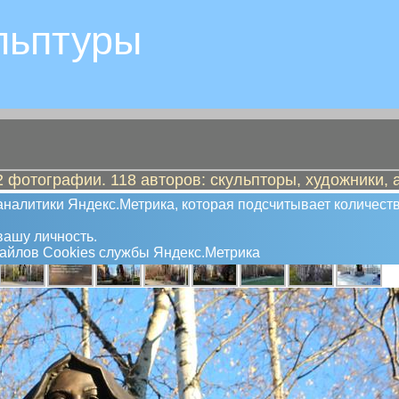
льптуры
 фотографии. 118 авторов: скульпторы, художники, 
налитики Яндекс.Метрика, которая подсчитывает количеств
ашу личность.
файлов Сookies службы Яндекс.Метрика