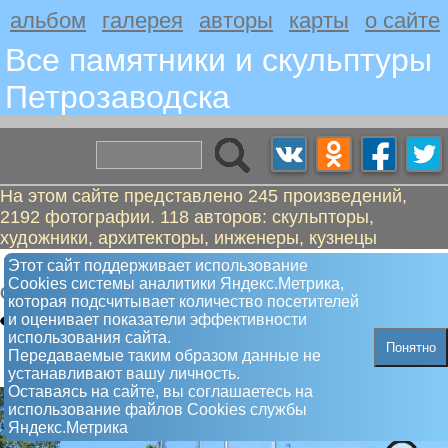
альбом
галерея
авторы
карты
о сайте
Все памятники и скульптуры
Петрозаводскa
На этом сайте представлено 245 произведений,
2192 фотографии. 118 авторов: скульпторы,
художники, архитекторы, инженеры, кузнецы
Тюбенгенское панно
Этот сайт поддерживает использование
Сookies системы аналитики Яндекс.Метрика,
Скульптура
которая подсчитывает количество посетителей
и оценивает показатели эффективности
использования сайта.
Понятно
Передаваемые таким образом данные не
устанавливают вашу личность.
Оставаясь на сайте, вы соглашаетесь на
использование файлов Сookies службы
Яндекс.Метрика