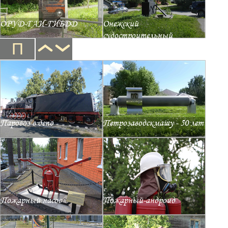
ОРУД-ГАИ-ГИБДД
Онежский
судостроительный
П
Паровоз в депо
Петрозаводскмашу - 50 лет
Пожарный насос
Пожарный-андроид