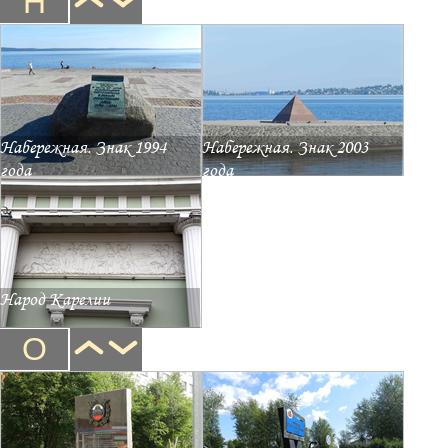
Н
Набережная. Знак 1994
Набережная. Знак 2003
года
года
Народ Карелии
О