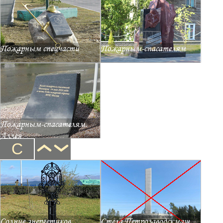
Пожарным спецчасти
Пожарным-спасателям
Пожарным-спасателям.
Аллея
С
Солнце энергетиков
Стела Петрозаводскмаш