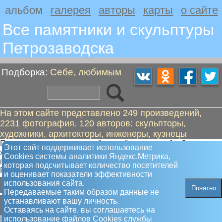
альбом
галерея
авторы
карты
о сайте
Все памятники и скульптуры
Петрозаводскa
Подборка:
Себе, любимым
На этом сайте представлено 249 произведений,
2231 фотография. 120 авторов: скульпторы,
художники, архитекторы, инженеры, кузнецы
Петрозаводчане очень любят свой город и себя. Они не
Этот сайт поддерживает использование
ждут, когда кто-нибудь заметит их достижения, а ставят
Сookies системы аналитики Яндекс.Метрика,
памятники самим себе по любому достойному поводу.
которая подсчитывает количество посетителей
Рекордсменом в данной области являются сотрудники МЧС
и оценивает показатели эффективности
А
В
Г
К
Н
О
П
С
Т
использования сайта.
Понятно
Передаваемые таким образом данные не
А
устанавливают вашу личность.
Оставаясь на сайте, вы соглашаетесь на
использование файлов Сookies службы