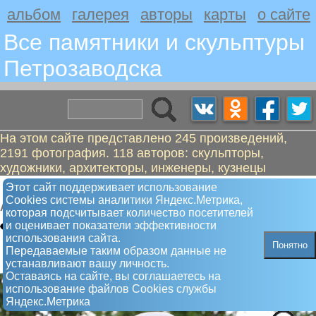
альбом
галерея
авторы
карты
о сайте
Все памятники и скульптуры
Петрозаводскa
На этом сайте представлено 245 произведений,
2191 фотография. 118 авторов: скульпторы,
художники, архитекторы, инженеры, кузнецы
Пожарный-андроид
Этот сайт поддерживает использование
Сookies системы аналитики Яндекс.Метрика,
Арт-объект
которая подсчитывает количество посетителей
и оценивает показатели эффективности
использования сайта.
Понятно
Передаваемые таким образом данные не
устанавливают вашу личность.
Оставаясь на сайте, вы соглашаетесь на
использование файлов Сookies службы
Яндекс.Метрика