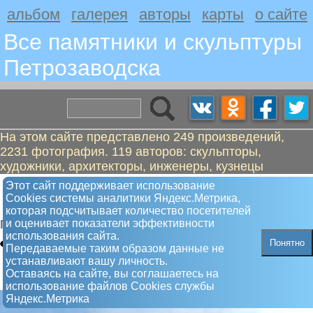
альбом
галерея
авторы
карты
о сайте
Все памятники и скульптуры
Петрозаводскa
На этом сайте представлено 249 произведений,
2231 фотография. 119 авторов: скульпторы,
художники, архитекторы, инженеры, кузнецы
Трактор ТДТ-40. Первый трактор
Этот сайт поддерживает использование
Сookies системы аналитики Яндекс.Метрика,
Онежского тракторного завода
которая подсчитывает количество посетителей
и оценивает показатели эффективности
Памятник
использования сайта.
Понятно
Передаваемые таким образом данные не
устанавливают вашу личность.
Оставаясь на сайте, вы соглашаетесь на
использование файлов Сookies службы
Яндекс.Метрика