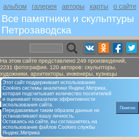
альбом
галерея
авторы
карты
о сайте
Все памятники и скульптуры
Петрозаводскa
На этом сайте представлено 249 произведений,
2231 фотография. 120 авторов: скульпторы,
художники, архитекторы, инженеры, кузнецы
Юнтунен Суло Хейккиевич,
Этот сайт поддерживает использование
Сookies системы аналитики Яндекс.Метрика,
художник
которая подсчитывает количество посетителей
и оценивает показатели эффективности
Барельеф
использования сайта.
Понятно
Передаваемые таким образом данные не
устанавливают вашу личность.
Оставаясь на сайте, вы соглашаетесь на
использование файлов Сookies службы
Яндекс.Метрика