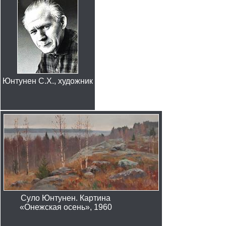
Юнтунен С.Х., художник
Суло Юнтунен. Картина
«Онежская осень», 1960