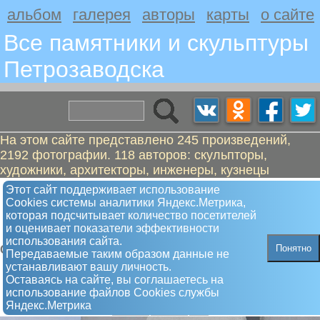
альбом
галерея
авторы
карты
о сайте
Все памятники и скульптуры
Петрозаводскa
На этом сайте представлено 245 произведений,
2192 фотографии. 118 авторов: скульпторы,
художники, архитекторы, инженеры, кузнецы
Авангард - судостроительный
Этот сайт поддерживает использование
Сookies системы аналитики Яндекс.Метрика,
завод. Стела - памятный знак в
которая подсчитывает количество посетителей
честь основания завода
и оценивает показатели эффективности
использования сайта.
Понятно
Стела
Передаваемые таким образом данные не
устанавливают вашу личность.
Оставаясь на сайте, вы соглашаетесь на
использование файлов Сookies службы
Яндекс.Метрика