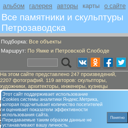
альбом
галерея
авторы
карты
о сайте
Все памятники и скульптуры
Петрозаводскa
Подборка:
Все объекты
Маршрут:
По Ямке и Петровской Слободе
На этом сайте представлено 247 произведений,
2207 фотографий. 119 авторов: скульпторы,
художники, архитекторы, инженеры, кузнецы
По Ямке и Петровской Слободе
Этот сайт поддерживает использование
Сookies системы аналитики Яндекс.Метрика,
Пешком от "Первая железная дорога" до "Техноаллея"
которая подсчитывает количество посетителей
А. Первая железная дорога
и оценивает показатели эффективности
Б. Трактор ТДТ-40
использования сайта.
В. Комар гигантский, тракторный
Понятно
Передаваемые таким образом данные не
Г. Трон
устанавливают вашу личность.
Д. Лыжи