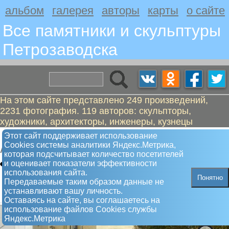
альбом
галерея
авторы
карты
о сайте
Все памятники и скульптуры
Петрозаводскa
На этом сайте представлено 249 произведений,
2231 фотография. 119 авторов: скульпторы,
художники, архитекторы, инженеры, кузнецы
Богатство
Этот сайт поддерживает использование
Сookies системы аналитики Яндекс.Метрика,
Арт-объект
которая подсчитывает количество посетителей
и оценивает показатели эффективности
использования сайта.
Понятно
Передаваемые таким образом данные не
устанавливают вашу личность.
Оставаясь на сайте, вы соглашаетесь на
использование файлов Сookies службы
Яндекс.Метрика