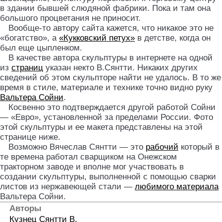
в здании бывшей слюдяной фабрики. Пока и там она
большого процветания не приносит.
Вообще-то автору сайта кажется, что никакое это не
«богатство», а
«Кукковский петух»
в детстве, когда он
был еще цыпленком.
В качестве автора скульптуры в интернете на одной
из
страниц
указан некто В.Сянтти. Никаких других
сведений об этом скульпторе найти не удалось. В то же
время в стиле, материале и технике точно видно руку
Вальтера Сойни
.
Косвенно это подтверждается другой работой Сойни
— «Евро», установленной за пределами России. Фото
этой скульптуры и ее макета представлены на этой
странице ниже.
Возможно Вячеслав Сянтти — это
рабочий
который в
те времена работал сварщиком на Онежском
тракторном заводе и вполне мог участвовать в
создании скульптуры, выполненной с помощью сварки
листов из нержавеющей стали —
любимого материала
Вальтера Сойни.
Авторы
Кузнец
Сянтти В.