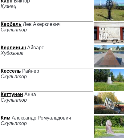
Карп
Виктор
Кузнец
Кербель
Лев Аверкиевич
Скульптор
Керлиньш
Айварс
Художник
Кессель
Райнер
Скульптор
Кеттунен
Анна
Скульптор
Ким
Александр Ромуальдович
Скульптор