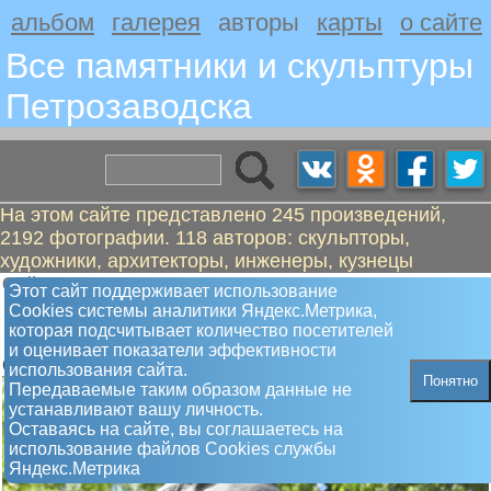
альбом
галерея
авторы
карты
о сайте
Все памятники и скульптуры
Петрозаводскa
На этом сайте представлено 245 произведений,
2192 фотографии. 118 авторов: скульпторы,
художники, архитекторы, инженеры, кузнецы
Сойни Вальтер
Этот сайт поддерживает использование
Памятник Державин Гавриил
Сookies системы аналитики Яндекс.Метрика,
которая подсчитывает количество посетителей
Романович. Олонецкий губернатор
и оценивает показатели эффективности
Открыт 28.06.2003 г.
использования сайта.
Понятно
Передаваемые таким образом данные не
устанавливают вашу личность.
Оставаясь на сайте, вы соглашаетесь на
использование файлов Сookies службы
Яндекс.Метрика