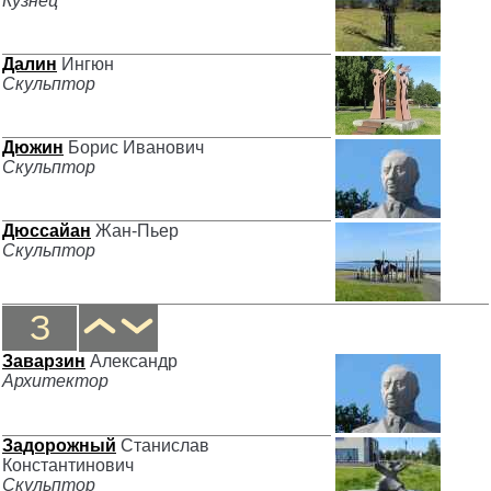
Кузнец
Далин
Ингюн
Скульптор
Дюжин
Борис Иванович
Скульптор
Дюссайан
Жан-Пьер
Скульптор
З
Заварзин
Александр
Архитектор
Задорожный
Станислав
Константинович
Скульптор