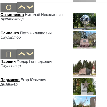
О
Овчинников
Николай Николаевич
Архитектор
Осипенко
Петр Филиппович
Скульптор
П
Паршин
Фёдор Геннадьевич
Скульптор
Пермяков
Егор Юрьевич
Дизайнер