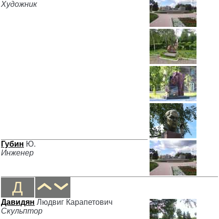
Художник
Губин
Ю.
Инженер
Д
Давидян
Людвиг Карапетович
Скульптор