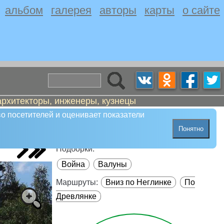
альбом
галерея
авторы
карты
о сайте
архитекторы, инженеры, кузнецы
о посетителей и оценивает показатели
Понятно
Подборки:
Война
Валуны
Маршруты:
Вниз по Неглинке
По
Древлянке