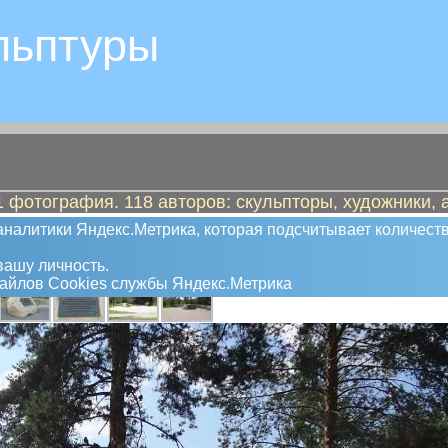
льптуры
 фотография. 118 авторов: скульпторы, художники, 
налитики Яндекс.Метрика, которая подсчитывает количеств
ашу личность.
файлов Сookies службы Яндекс.Метрика