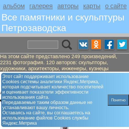
альбом
галерея
авторы
карты
о сайте
Все памятники и скульптуры
Петрозаводскa
На этом сайте представлено 249 произведений,
2231 фотография. 120 авторов: скульпторы,
художники, архитекторы, инженеры, кузнецы
Медуза-Горгона, она же чудище
Этот сайт поддерживает использование
Сookies системы аналитики Яндекс.Метрика,
лесное
которая подсчитывает количество посетителей
и оценивает показатели эффективности
Арт-объект
использования сайта.
Понятно
Передаваемые таким образом данные не
устанавливают вашу личность.
Оставаясь на сайте, вы соглашаетесь на
использование файлов Сookies службы
Яндекс.Метрика